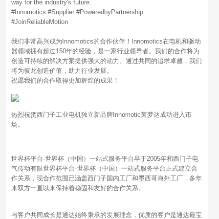
way for the industry's future.
界
#Innomotics #Supplier #PoweredbyPartnership
杯
#JoinReliableMotion
（
我们非常高兴成为Innomotics的合作伙伴！Innomotics在电机和驱动
中
器领域拥有超过150年的经验，是一家行业领导者。我们的合作将为
国
创造可持续的解决方案提供强大的动力。通过共同的追求卓越，我们
）
将为彼此创造价值，助力行业发展。
一
祝愿我们的合作取得更加辉煌的成果！
站
式
服
热烈祝贺西门子工业电机独立新品牌Innomotic茵梦达成功进入市
务
场。
平
台
世界杯平台-世界杯（中国）一站式服务平台早于2005年和西门子电
新
气传动有限世界杯平台-世界杯（中国）一站式服务平台正式建立合
闻
作关系，现合作范围已涵盖西门子国内工厂和墨西哥海外工厂，多年
来双方一直以来保持着稳固和友好的合作关系。
招
贤
与客户共同成长是通达始终秉承的发展理念，优质的客户是通达最宝