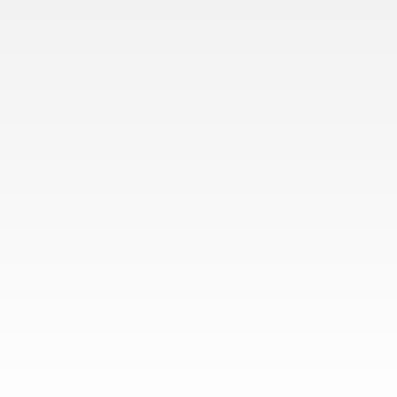
成为全球具有竞争力的电机、发电机