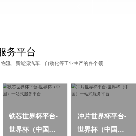
服务平台
口物流、新能源汽车、自动化等工业生产的各个领
铁芯世界杯平台-
冲片世界杯平台-
世界杯（中国）
世界杯（中国）