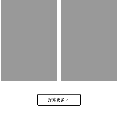
一站式服务平台
国）一站式服务
平台
探索更多 >