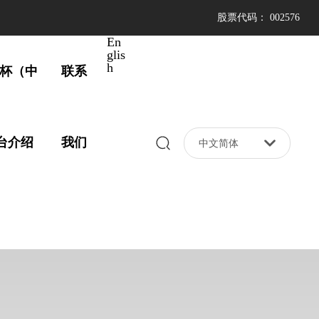
股票代码： 002576
En
glis
h
界杯（中
联系
台介绍
我们
中文简体
English
中文简体