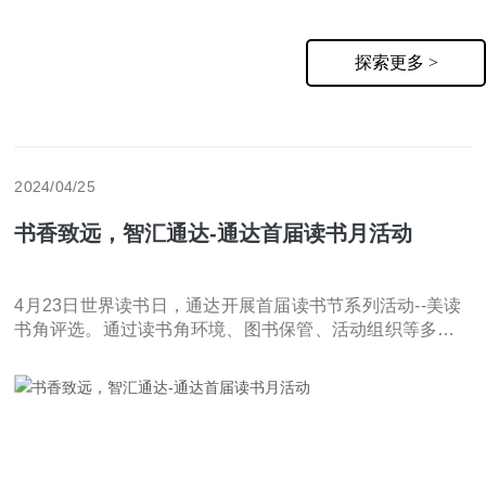
探索更多 >
2024/04/25
书香致远，智汇通达-通达首届读书月活动
4月23日世界读书日，通达开展首届读书节系列活动--美读
书角评选。通过读书角环境、图书保管、活动组织等多维
度，终评选物流采购中心成品仓库读书角为通达“美读书
角”。