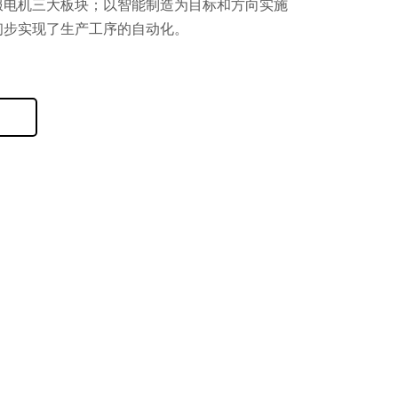
服电机三大板块；以智能制造为目标和方向实施
初步实现了生产工序的自动化。