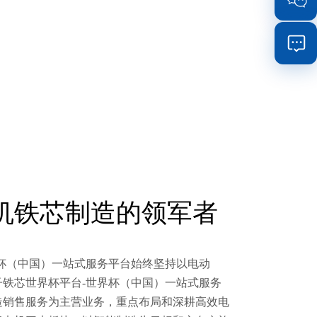
机铁芯制造的领军者
界杯（中国）一站式服务平台始终坚持以电动
子铁芯世界杯平台-世界杯（中国）一站式服务
造销售服务为主营业务，重点布局和深耕高效电