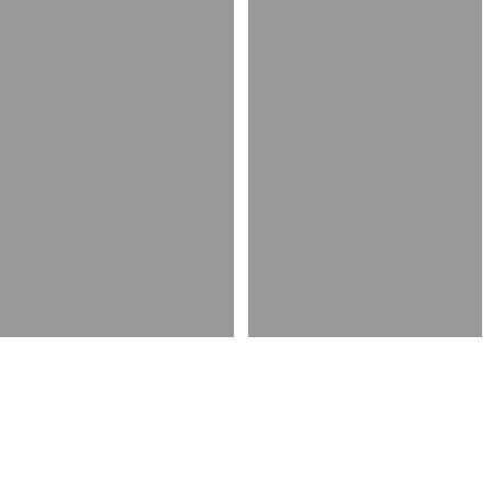
（中国）一站式
一站式服务平台
服务平台