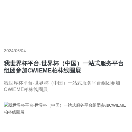
2024/06/04
我世界杯平台-世界杯（中国）一站式服务平台
组团参加CWIEME柏林线圈展
我世界杯平台-世界杯（中国）一站式服务平台组团参加
CWIEME柏林线圈展