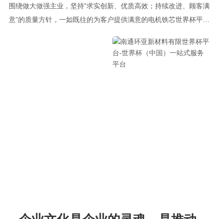
服
围绕做大做强主业，坚持”求实创新、优质高效；持续改进、顾客满
务
意”的质量方针，一如既往的为客户提供满意的电机铁芯世界杯平
平
台-世界杯（中国）一站式服务平台及服务，通过持续的技术开发和
台
提升管理能力丰富世界杯平台-世界杯（中国）一站式服务平台的世
介
绍
界杯平台-世界杯（中国）一站式服务平台系列，优化世界杯平台-
世界杯（中国）一站式服务平台结构，使通达最终成为国际、国内
联
主流电机企业的重要合作伙伴。
系
我
们
企业文化
En
glis
h