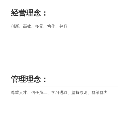
经营理念：
创新、高效、多元、协作、包容
管理理念：
尊重人才、信任员工、学习进取、坚持原则、群策群力