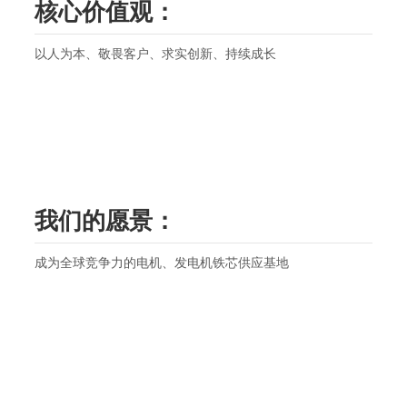
核心价值观：
以人为本、敬畏客户、求实创新、持续成长
我们的愿景：
成为全球竞争力的电机、发电机铁芯供应基地