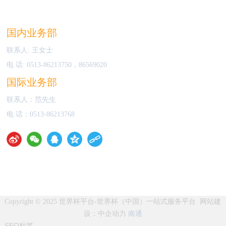
国内业务部
联系人: 王女士
电 话:
0513-86213750
，
86569020
国际业务部
联系人：范先生
电 话：
0513-86213768
Copyright © 2025 世界杯平台-世界杯（中国）一站式服务平台
网站建
设：中企动力
南通
SEO标签